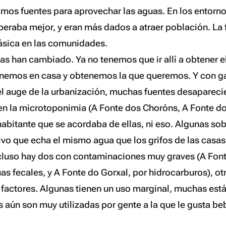
mos fuentes para aprovechar las aguas. En los entorn
peraba mejor, y eran más dados a atraer población. La 
básica en las comunidades.
sas han cambiado. Ya no tenemos que ir allí a obtener 
enemos en casa y obtenemos la que queremos. Y con ga
el auge de la urbanización, muchas fuentes desapareci
en la microtoponimia (A Fonte dos Choróns, A Fonte do 
 habitante que se acordaba de ellas, ni eso. Algunas s
vo que echa el mismo agua que los grifos de las casas
cluso hay dos con contaminaciones muy graves (A Fon
as fecales, y A Fonte do Gorxal, por hidrocarburos), ot
 factores. Algunas tienen un uso marginal, muchas est
 aún son muy utilizadas por gente a la que le gusta be