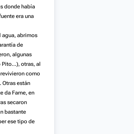
os donde había
fuente era una
el agua, abrimos
rantía de
eron, algunas
Pito…), otras, al
obrevivieron como
. Otras están
te da Fame, en
ras secaron
án bastante
ber ese tipo de