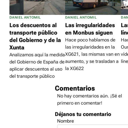
DANIEL ANTOMIL
DANIEL ANTOMIL
DAN
Los descuentos al
Las irregularidades
La
transporte público
en Monbus siguen
lí
del Gobierno y de la
Hace poco hablamos de
Hac
Xunta
las irregularidades en la
Our
XG621, las mismas van en
víd
Analizamos aquí la medida
aumento, y se trasladan a
lín
del Gobierno de España de
la XG622
aplicar descuentos al uso
del transporte público
Comentarios
No hay comentarios aún. ¡Sé el
primero en comentar!
Déjanos tu comentario
Nombre