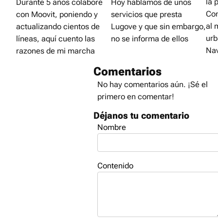
la 
Durante 5 años colaboré
Hoy hablamos de unos
Co
con Moovit, poniendo y
servicios que presta
al 
actualizando cientos de
Lugove y que sin embargo,
urb
líneas, aquí cuento las
no se informa de ellos
Na
razones de mi marcha
Comentarios
No hay comentarios aún. ¡Sé el
primero en comentar!
Déjanos tu comentario
Nombre
Contenido