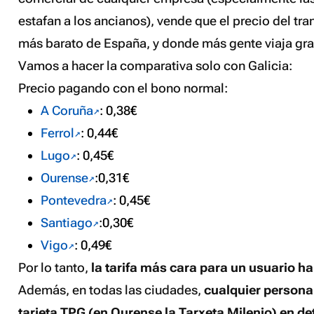
estafan a los ancianos), vende que el precio del tra
más barato de España, y donde más gente viaja grat
Vamos a hacer la comparativa solo con Galicia:
Precio pagando con el bono normal:
A Coruña
: 0,38€
Ferrol
: 0,44€
Lugo
: 0,45€
Ourense
:0,31€
Pontevedra
: 0,45€
Santiago
:0,30€
Vigo
: 0,49€
Por lo tanto,
la tarifa más cara para un usuario ha
Además, en todas las ciudades,
cualquier persona
tarjeta TPG (en Ourense la Tarxeta Milenio) en d