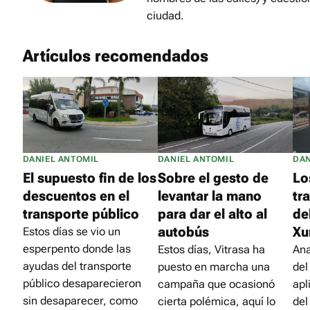
ciudad.
Artículos recomendados
DANIEL ANTOMIL
DANIEL ANTOMIL
DAN
El supuesto fin de los
Sobre el gesto de
Lo
descuentos en el
levantar la mano
tr
transporte público
para dar el alto al
de
autobús
Xu
Estos días se vio un
esperpento donde las
Estos días, Vitrasa ha
Ana
ayudas del transporte
puesto en marcha una
del
público desaparecieron
campaña que ocasionó
apl
sin desaparecer, como
cierta polémica, aquí lo
del