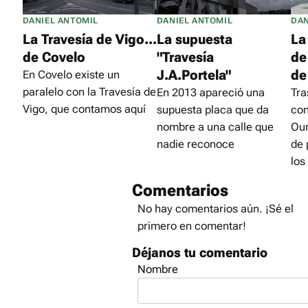
DANIEL ANTOMIL
DANIEL ANTOMIL
DAN
La Travesía de Vigo...
La supuesta
La
de Covelo
"Travesía
de
J.A.Portela"
de
En Covelo existe un
paralelo con la Travesía de
En 2013 apareció una
Tra
Vigo, que contamos aquí
supuesta placa que da
con
nombre a una calle que
Our
nadie reconoce
de
los
Comentarios
No hay comentarios aún. ¡Sé el
primero en comentar!
Déjanos tu comentario
Nombre