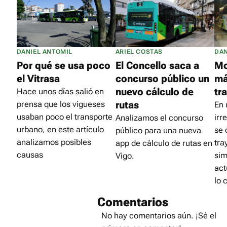
DANIEL ANTOMIL
ARIEL COSTAS
DAN
Por qué se usa poco
El Concello saca a
Mo
el Vitrasa
concurso público un
má
nuevo cálculo de
tr
Hace unos días salió en
rutas
prensa que los vigueses
En 
usaban poco el transporte
irr
Analizamos el concurso
urbano, en este artículo
se 
público para una nueva
analizamos posibles
tra
app de cálculo de rutas en
causas
sim
Vigo.
act
lo 
Comentarios
No hay comentarios aún. ¡Sé el