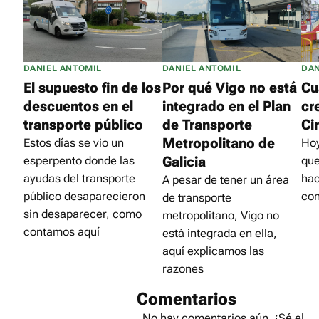
DANIEL ANTOMIL
DANIEL ANTOMIL
DAN
El supuesto fin de los
Por qué Vigo no está
Cu
descuentos en el
integrado en el Plan
cr
transporte público
de Transporte
Ci
Metropolitano de
Estos días se vio un
Hoy
Galicia
esperpento donde las
que
ayudas del transporte
hac
A pesar de tener un área
público desaparecieron
con
de transporte
sin desaparecer, como
metropolitano, Vigo no
contamos aquí
está integrada en ella,
aquí explicamos las
razones
Comentarios
No hay comentarios aún. ¡Sé el