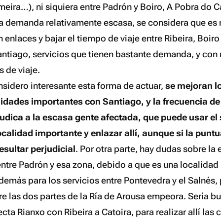
meira…), ni siquiera entre Padrón y Boiro, A Pobra do C
una demanda relativamente escasa, se considera que es
 enlaces y bajar el tiempo de viaje entre Ribeira, Boir
ntiago, servicios que tienen bastante demanda, y con
 de viaje.
nsidero interesante esta forma de actuar,
se mejoran l
alidades importantes con Santiago, y la frecuencia d
udica a la escasa gente afectada, que puede usar el 
localidad importante y enlazar allí, aunque si la punt
sultar perjudicial
. Por otra parte, hay dudas sobre la
 entre Padrón y esa zona, debido a que es una localidad
demás para los servicios entre Pontevedra y el Salnés, 
re las dos partes de la Ría de Arousa empeora. Sería b
cta Rianxo con Ribeira a Catoira, para realizar allí las