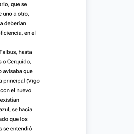
rio, que se
e uno a otro,
ía deberían
iciencia, en el
 Faibus, hasta
as o Cerquido,
ro avisaba que
a principal (Vigo
, con el nuevo
existían
azul, se hacía
ado que los
es se entendió