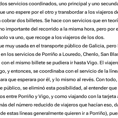
dos servicios coordinados, uno principal y uno secunda
e uno espere por el otro y transbordar a los viajeros d
cobrar dos billetes. Se hace con servicios que en teor
o importante del recorrido a la misma hora, pero por ef
solo va uno, que recoge a los viajeros de los dos.
ue muy usada en el transporte público de Galicia, pero
a en los servicios de Porriño a Louredo, Chenlo, San Bl
 con el mismo billete se pudiera ir hasta Vigo. El viaje
igo, y entonces, se coordinaba con el servicio de la líne
para que esperara por él, y lo mismo al revés. Con todo
e público, se eliminó esta posibilidad, al entender que 
os entre Porriño y Vigo, y como viajando con la tarjeta 
ás del número reducido de viajeros que hacían eso, d
de estas líneas generalmente quieren ir a Porriño), pu