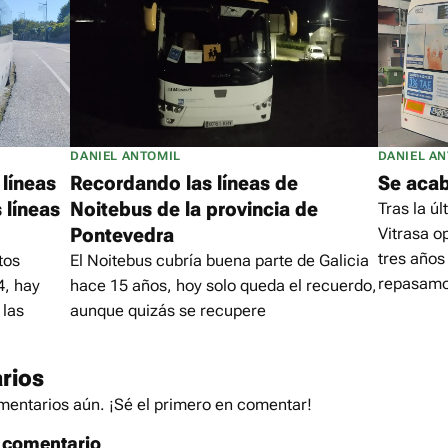
DANIEL ANTOMIL
DANIEL A
 líneas
Recordando las líneas de
Se acabó
 líneas
Noitebus de la provincia de
Tras la ú
Pontevedra
Vitrasa o
tres años
tos
El Noitebus cubría buena parte de Galicia
repasamos
4, hay
hace 15 años, hoy solo queda el recuerdo,
 las
aunque quizás se recupere
rios
entarios aún. ¡Sé el primero en comentar!
 comentario