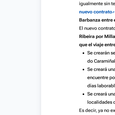
igualmente sin te
nuevo contrato
Barbanza entre e
El nuevo contrat
Ribeira por Mill
que el viaje en
Se crearán s
do Caramiñal
Se creará una
encuentre por
días laborabl
Se creará una
localidades d
Es decir, ya no e