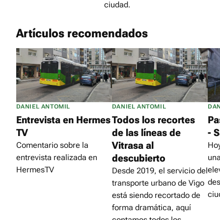
ciudad.
Artículos recomendados
DANIEL ANTOMIL
DANIEL ANTOMIL
DAN
Entrevista en Hermes
Todos los recortes
Pa
TV
de las líneas de
- 
Vitrasa al
Comentario sobre la
Hoy
descubierto
entrevista realizada en
una
HermesTV
ele
Desde 2019, el servicio del
des
transporte urbano de Vigo
ciu
está siendo recortado de
forma dramática, aquí
contamos todos los