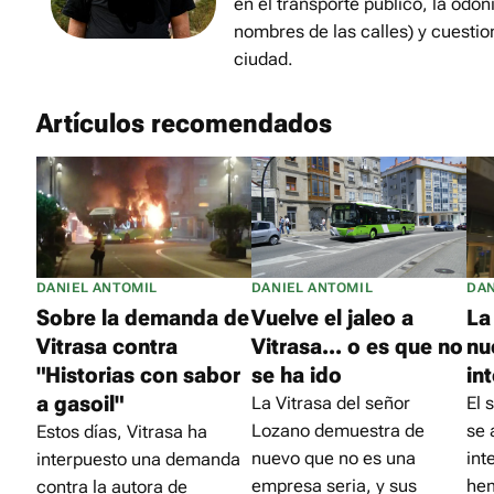
en el transporte público, la odon
nombres de las calles) y cuestio
ciudad.
Artículos recomendados
DANIEL ANTOMIL
DANIEL ANTOMIL
DAN
Sobre la demanda de
Vuelve el jaleo a
La
Vitrasa contra
Vitrasa... o es que no
nu
"Historias con sabor
se ha ido
in
a gasoil"
La Vitrasa del señor
El 
Lozano demuestra de
se 
Estos días, Vitrasa ha
nuevo que no es una
int
interpuesto una demanda
empresa seria, y sus
he
contra la autora de