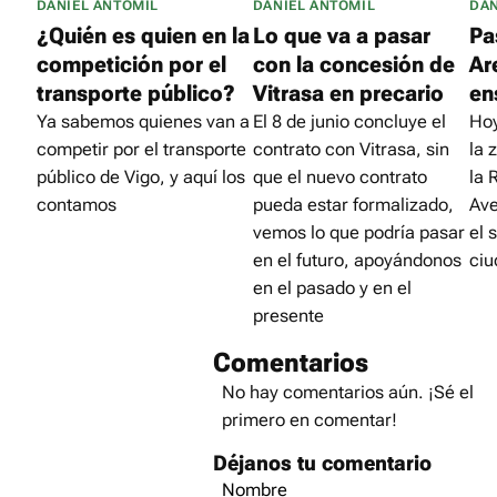
DANIEL ANTOMIL
DANIEL ANTOMIL
DAN
¿Quién es quien en la
Lo que va a pasar
Pa
competición por el
con la concesión de
Ar
transporte público?
Vitrasa en precario
en
Ya sabemos quienes van a
El 8 de junio concluye el
Hoy
competir por el transporte
contrato con Vitrasa, sin
la 
público de Vigo, y aquí los
que el nuevo contrato
la 
contamos
pueda estar formalizado,
Ave
vemos lo que podría pasar
el 
en el futuro, apoyándonos
ciu
en el pasado y en el
presente
Comentarios
No hay comentarios aún. ¡Sé el
primero en comentar!
Déjanos tu comentario
Nombre