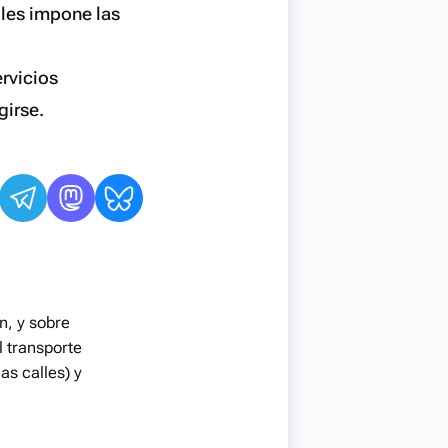
les impone las
rvicios
girse.
n, y sobre
l transporte
as calles) y