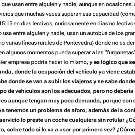
, que usan entre alguien y nadie, aunque en ocasiones, 
rvicios que muchas veces superan esa capacidad (como
15:15 en días lectivos, curiosamente en días no lectiv
 usa entre alguien y nadie, usan un autobús de los gra
mo varias líneas rurales de Pontevedra) donde no es de
en algunos momentos pueda superar a las “furgonetas
ier empresa podría hacer lo mismo,
y es lógico que s
anda, donde la ocupación del vehículo ya viene estab
e donde se van a subir los viajeros y se sabe donde 
tipo de vehículos son los adecuados, pero no debería
ares aunque tengan muy poca demanda, porque con q
, ya tenemos un problema de aforo, además de la con
 servicio lo preste un coche cualquiera sin rotular ¿C
ro, sobre todo si lo va a usar por primera vez? ¿Cómo 