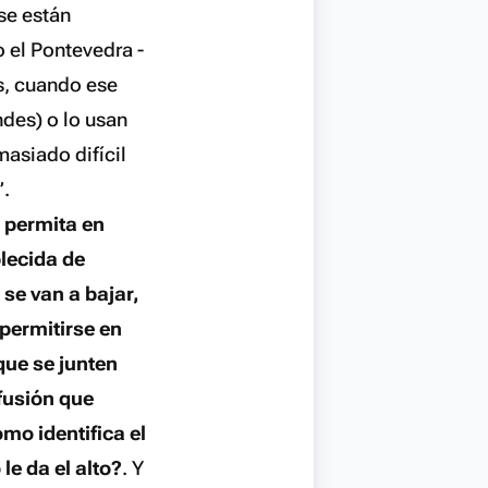
se están
 el Pontevedra -
os, cuando ese
ndes) o lo usan
masiado difícil
”.
e permita en
lecida de
se van a bajar,
 permitirse en
ue se junten
fusión que
ómo identifica el
le da el alto?
. Y