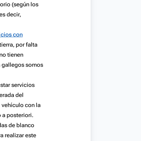
torio (según los
s decir,
icios con
ierra, por falta
no tienen
os gallegos somos
star servicios
erada del
 vehículo con la
 a posteriori.
das de blanco
 realizar este