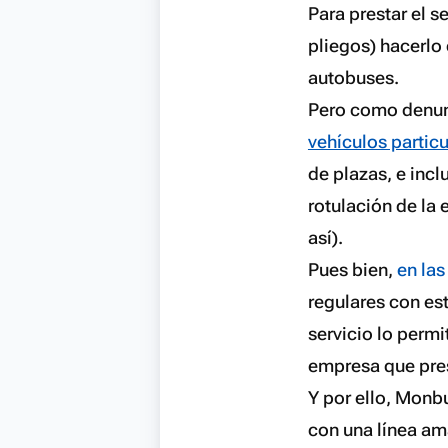
Para prestar el s
pliegos) hacerlo
autobuses.
Pero como denun
vehículos particu
de plazas, e inc
rotulación de la
así).
Pues bien,
en las
regulares con es
servicio lo permi
empresa que prest
Y por ello, Monb
con una línea am