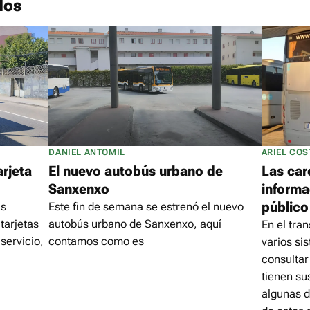
dos
DANIEL ANTOMIL
ARIEL COS
arjeta
El nuevo autobús urbano de
Las car
Sanxenxo
informa
público 
as
Este fin de semana se estrenó el nuevo
tarjetas
autobús urbano de Sanxenxo, aquí
En el tra
 servicio,
contamos como es
varios si
consultar
tienen su
algunas d