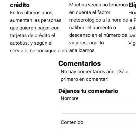
crédito
Elí
Muchas veces no tenemos
en cuenta el factor
En los últimos años,
Hoy
meteorológico a la hora de
aumentan las personas
la 
calibrar el aumento o
que quieren pagar con
ent
descenso en el número de
tarjetas de crédito el
par
viajeros, aquí lo
autobús, y según el
Vig
analizamos
servicio, se consigue o no
Comentarios
No hay comentarios aún. ¡Sé el
primero en comentar!
Déjanos tu comentario
Nombre
Contenido