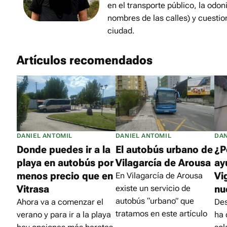
en el transporte público, la odon
nombres de las calles) y cuestio
ciudad.
Artículos recomendados
DANIEL ANTOMIL
DANIEL ANTOMIL
DAN
Donde puedes ir a la
El autobús urbano de
¿P
playa en autobús por
Vilagarcía de Arousa
ay
menos precio que en
Vi
En Vilagarcía de Arousa
Vitrasa
nu
existe un servicio de
autobús “urbano” que
Ahora va a comenzar el
Des
tratamos en este artículo
verano y para ir a la playa
ha 