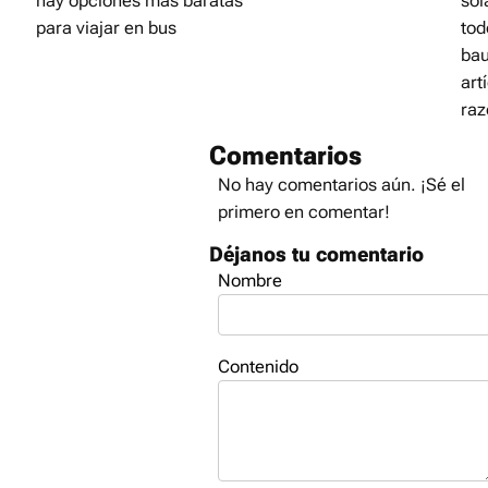
hay opciones más baratas
sol
para viajar en bus
tod
bau
art
raz
Comentarios
No hay comentarios aún. ¡Sé el
primero en comentar!
Déjanos tu comentario
Nombre
Contenido