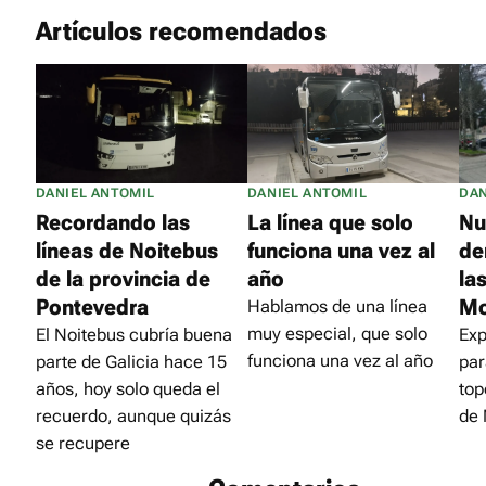
Artículos recomendados
DANIEL ANTOMIL
DANIEL ANTOMIL
DAN
Recordando las
La línea que solo
Nu
líneas de Noitebus
funciona una vez al
de
de la provincia de
año
la
Pontevedra
Mo
Hablamos de una línea
muy especial, que solo
El Noitebus cubría buena
Exp
funciona una vez al año
parte de Galicia hace 15
par
años, hoy solo queda el
top
recuerdo, aunque quizás
de 
se recupere