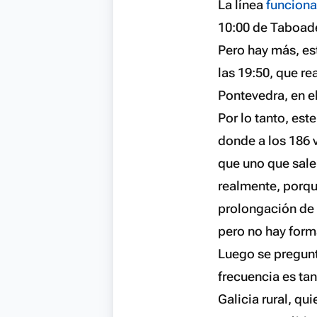
La línea
funcion
10:00 de Taboade
Pero hay más, es
las 19:50, que re
Pontevedra, en el
Por lo tanto, est
donde a los 186 v
que uno que sale 
realmente, porqu
prolongación de 
pero no hay form
Luego se pregunt
frecuencia es tan 
Galicia rural, qu