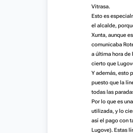
Vitrasa.
Esto es especial
el alcalde, porqu
Xunta, aunque est
comunicaba Rotea
a última hora de 
cierto que Lugove
Y además, esto p
puesto que la lí
todas las paradas
Por lo que es un
utilizada, y lo c
así el pago con t
Lugove). Estas l