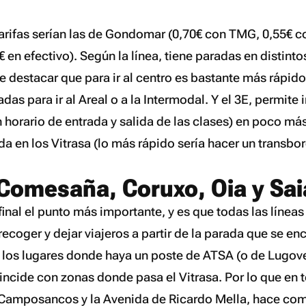
tarifas serían las de Gondomar (0,70€ con TMG, 0,55€ c
 en efectivo). Según la línea, tiene paradas en distinto
e destacar que para ir al centro es bastante más rápid
as para ir al Areal o a la Intermodal. Y el 3E, permite ir
 horario de entrada y salida de las clases) en poco más
da en los Vitrasa (lo más rápido sería hacer un transbor
Comesaña, Coruxo, Oia y Sai
inal el punto más importante, y es que todas las líneas
ecoger y dejar viajeros a partir de la parada que se enc
s los lugares donde haya un poste de ATSA (o de Lugov
ncide con zonas donde pasa el Vitrasa. Por lo que en 
 Camposancos y la Avenida de Ricardo Mella, hace co