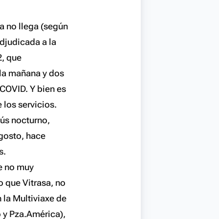
a no llega (según
adjudicada a la
2, que
 la mañana y dos
 COVID. Y bien es
 los servicios.
ús nocturno,
agosto, hace
s.
ue no muy
o que Vitrasa, no
 la Multiviaxe de
o y Pza.América),