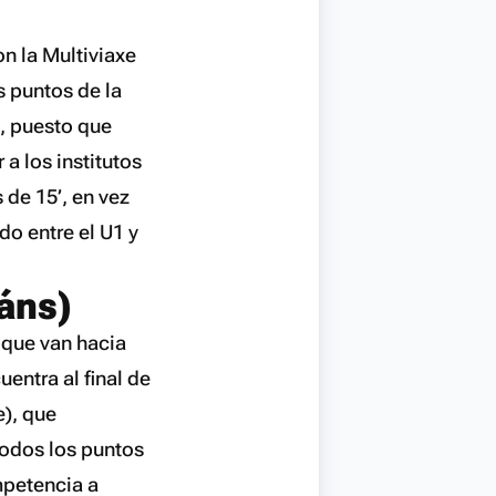
on la Multiviaxe
s puntos de la
o, puesto que
 a los institutos
 de 15’, en vez
do entre el U1 y
áns)
 que van hacia
uentra al final de
e), que
todos los puntos
mpetencia a