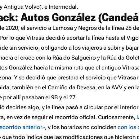
y Antigua Volvo), e Intermodal.
ack: Autos González (Candeá
de 2020, el servicio a Lamosa y Negros de la línea 28 de
 Por lo que Vitrasa decidió acortar la línea hasta el Vi
de sin servicio, obligando a los viajeros a subir y bajar 
hacia el cruce con la Rúa do Salgueiro y la Rúa da Gole
tos González hacía la misma ruta que el antiguo Vitrasa
ona. Y se decidió que prestara el servicio que Vitrasa 
bida, también en el Camiño da Devesa, en la AVV y en l
 por allí pasaban el 9B y el 27.
ó decirles algo, y la línea pasó a circular por el interio
sta, en vez de seguir el recorrido oficial. Curiosamente,
l
ecorrido anterior
, y los horarios no coinciden
con los 
lo que todo indica que las modificaciones que hicieron