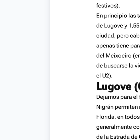
festivos).
En principio las 
de Lugove y 1,55€
ciudad, pero cab
apenas tiene parad
del Meixoeiro (en
de buscarse la vi
el U2).
Lugove (
Dejamos para el f
Nigrán permiten r
Florida, en todo
generalmente coi
de la Estrada de