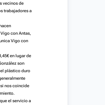
os vecinos de
os trabajadores a
 hacen
 Vigo con Antas,
unica Vigo con
0,45€ en lugar de
 González son
el plástico duro
 generalmente
 si nos coincide
imiento.
ue el servicio a