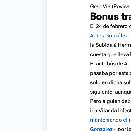
Gran Vía (Povisa 
Bonus tr
El 24 de febrero 
Autos González
.
la Subida á Hermi
cuesta que lleva 
El autobús de Au
pasaba por esta z
solo en dicha su
siguiente, aunque
Pero alguien debi
ir a Vilar da Infe
manteniendo el r
González
, por 