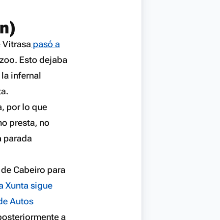
n)
 Vitrasa
pasó a
gozoo. Esto dejaba
la infernal
ta.
, por lo que
no presta, no
a parada
r de Cabeiro para
a Xunta sigue
de Autos
 posteriormente a