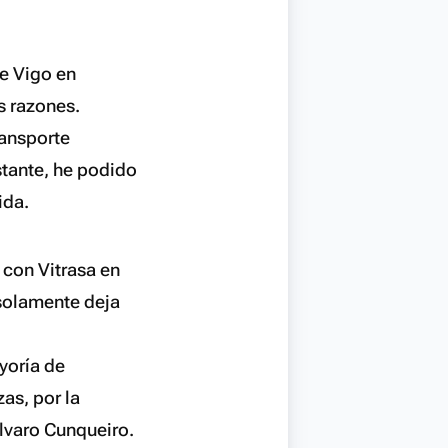
de Vigo en
s razones.
ransporte
stante, he podido
ida.
con Vitrasa en
, solamente deja
ayoría de
as, por la
lvaro Cunqueiro.