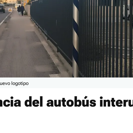
uevo logotipo
cia del autobús inter