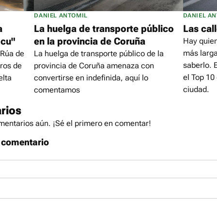
DANIEL ANTOMIL
DANIEL A
a
La huelga de transporte público
Las cal
 cu"
en la provincia de Coruña
Hay quien
más larga
 Rúa de
La huelga de transporte público de la
saberlo. 
eros de
provincia de Coruña amenaza con
el Top 10
elta
convertirse en indefinida, aquí lo
ciudad.
comentamos
rios
entarios aún. ¡Sé el primero en comentar!
 comentario