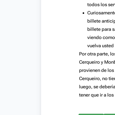
todos los ser
Curiosamente
billete antic
billete para 
viendo como 
vuelva uste
Por otra parte, l
Cerqueiro y Monbu
provienen de los 
Cerqueiro, no tie
luego, se deberí
tener que ir a los