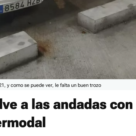
1, y como se puede ver, le falta un buen trozo
ve a las andadas con 
termodal