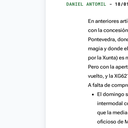
DANIEL ANTOMIL
- 18/01
En anteriores ar
con la concesión
Pontevedra, don
magia y donde el
por la Xunta) es 
Pero con la aper
vuelto, y la XG62
A falta de compr
El domingo si
intermodal co
que la media
oficioso de 