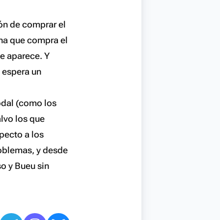
ión de comprar el
na que compra el
le aparece. Y
 espera un
modal (como los
alvo los que
pecto a los
problemas, y desde
o y Bueu sin