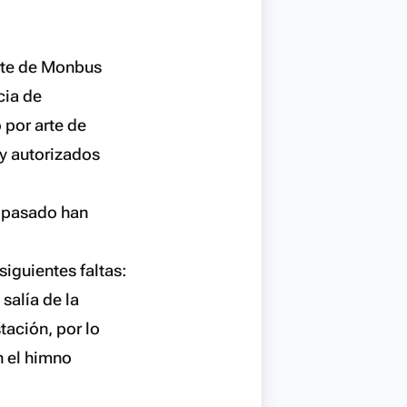
arte de Monbus
cia de
por arte de
(y autorizados
l pasado han
iguientes faltas:
salía de la
tación, por lo
n el himno