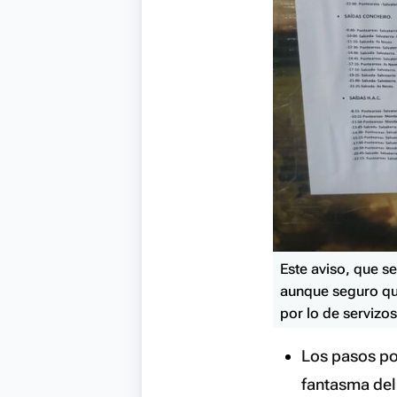
Este aviso, que s
aunque seguro que
por lo de
servizo
Los pasos por
fantasma del