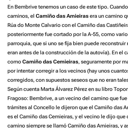
En Bembrive tenemos un caso de este tipo. Cuando
caminos, el
Camiño das Amieiras
era un camino q
Rúa do Monte Calvario con el Camiño das Castiñeir
posteriormente fue cortado por la A-55, como vari
parroquia, que si uno se fija bien puede reconstru
eran antes de la construcción de la autovía). En el 
como
Camiño das Cemieiras
, seguramente por ma
por intentar corregir a los vecinos (hay unos cuan
corregidos, con supuestos seseos que no eran tale
Según cuenta Marta Álvarez Pérez en su libro
Topon
Fragoso: Bembrive
, a un vecino del camino que fue
trámites al Concello le dijeron que el Camiño das A
es el Camiño das Cemieiras, y el vecino le dijo que
camino siempre se llamó Camiño das Amieiras, y as