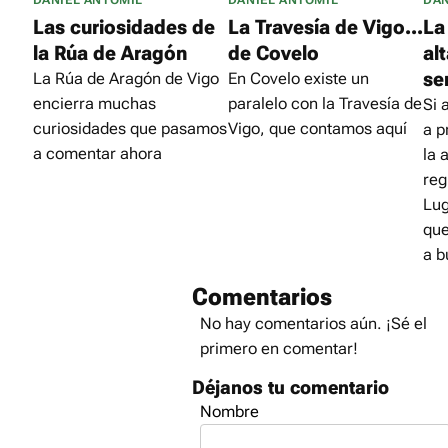
DANIEL ANTOMIL
DANIEL ANTOMIL
DAN
Las curiosidades de
La Travesía de Vigo...
La
la Rúa de Aragón
de Covelo
al
se
La Rúa de Aragón de Vigo
En Covelo existe un
encierra muchas
paralelo con la Travesía de
Si 
curiosidades que pasamos
Vigo, que contamos aquí
a p
a comentar ahora
la 
reg
Lug
que
a b
Comentarios
No hay comentarios aún. ¡Sé el
primero en comentar!
Déjanos tu comentario
Nombre