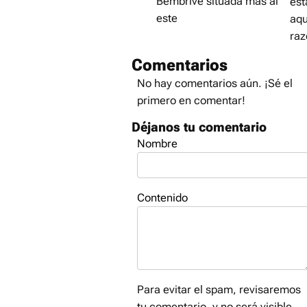
Bembrive situada más al
est
este
aqu
ra
Comentarios
No hay comentarios aún. ¡Sé el
primero en comentar!
Déjanos tu comentario
Nombre
Contenido
Para evitar el spam, revisaremos
tu comentario, y no será visible