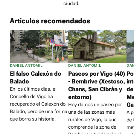
ciudad.
Artículos recomendados
DANIEL ANTOMIL
DANIEL ANTOMIL
DAN
El falso Calexón do
Paseos por Vigo (40)
Po
Balado
- Bembrive (Xestoso,
in
Chans, San Cibrán y
de
En los últimos días, el
entorno)
Me
Concello de Vigo ha
recuperado el Calexón do
Ga
Hoy damos un paseo por
Balado, pero de una forma
una de las zonas más
A p
que borra su historia.
rurales de Vigo, la que
de 
comprende la zona de
met