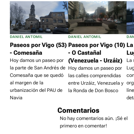
DANIEL ANTOMIL
DANIEL ANTOMIL
DAN
Paseos por Vigo (53)
Paseos por Vigo (10)
La
- Comesaña
- O Castañal
Lu
(Venezuela - Urzáiz)
Hoy damos un paseo por
La
la parte de San Andrés de
Lug
Hoy damos un paseo por
Comesaña que se quedó
con
las calles comprendidas
al margen de la
org
entre Urzáiz, Venezuela y
urbanización del PAU de
lín
la Ronda de Don Bosco
Navia
det
Comentarios
No hay comentarios aún. ¡Sé el
primero en comentar!