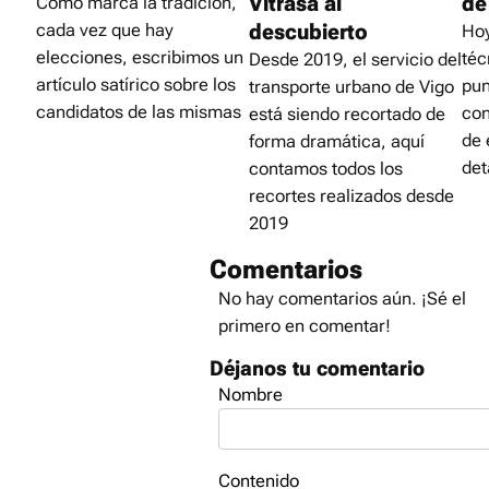
Vitrasa al
de
Como marca la tradición,
descubierto
cada vez que hay
Hoy
elecciones, escribimos un
téc
Desde 2019, el servicio del
artículo satírico sobre los
pun
transporte urbano de Vigo
candidatos de las mismas
con
está siendo recortado de
de 
forma dramática, aquí
det
contamos todos los
recortes realizados desde
2019
Comentarios
No hay comentarios aún. ¡Sé el
primero en comentar!
Déjanos tu comentario
Nombre
Contenido