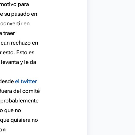
 motivo para
re su pasado en
convertir en
 traer
ocan rechazo en
 esto. Esto es
 levanta y le da
 desde
el twitter
fuera del comité
s, probablemente
to que no
nque quisiera no
son