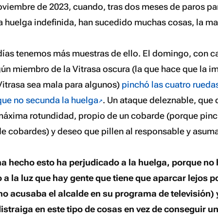
oviembre de 2023, cuando, tras dos meses de paros par
la huelga indefinida, han sucedido muchas cosas, la may
 días tenemos más muestras de ello. El domingo, con c
gún miembro de la Vitrasa oscura (la que hace que la i
itrasa sea mala para algunos)
pinchó las cuatro rueda
que no secunda la huelga
. Un ataque deleznable, que
áxima rotundidad, propio de un cobarde (porque pinc
de cobardes) y deseo que pillen al responsable y asuma
ha hecho esto ha perjudicado a la huelga, porque no
a la luz que hay gente que tiene que aparcar lejos p
o acusaba el alcalde en su programa de televisión) 
distraiga en este tipo de cosas en vez de conseguir u