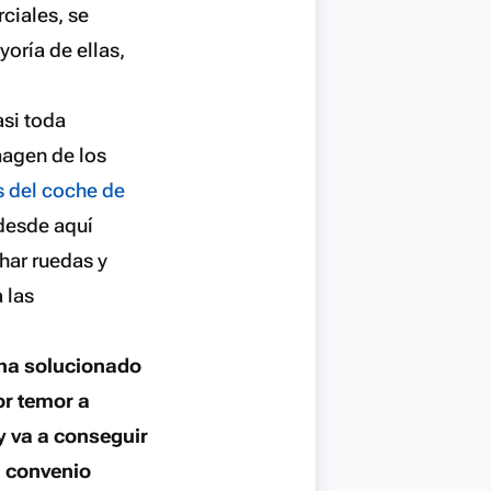
ciales, se
oría de ellas,
asi toda
magen de los
s del coche de
 desde aquí
har ruedas y
 las
 ha solucionado
or temor a
y va a conseguir
n convenio