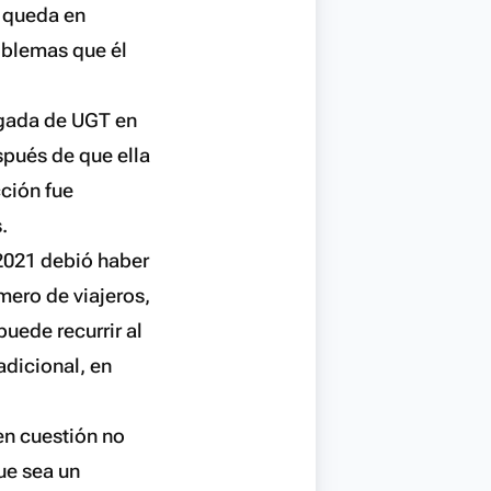
e queda en
roblemas que él
egada de UGT en
spués de que ella
cción fue
.
 2021 debió haber
mero de viajeros,
puede recurrir al
adicional, en
en cuestión no
ue sea un