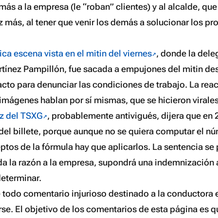
ás a la empresa (le “roban” clientes) y al alcalde, qu
z más, al tener que venir los demás a solucionar los p
ica escena vista en el mitin del viernes
, donde la del
rtínez Pampillón, fue sacada a empujones del mitin de
acto para denunciar las condiciones de trabajo. La rea
 imágenes hablan por sí mismas, que se hicieron virales
ez del TSXG
, probablemente antivigués, dijera que en
 del billete, porque aunque no se quiera computar el nú
ptos de la fórmula hay que aplicarlos. La sentencia se 
 da la razón a la empresa, supondrá una indemnización 
determinar.
e todo comentario injurioso destinado a la conductora 
rse. El objetivo de los comentarios de esta página es q