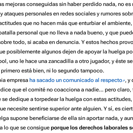
las mejoras conseguidas sin haber perdido nada, no es
s y ataques personales en redes sociales y rumores sob
actitudes que no hacen más que enturbiar el ambiente, 
batalla personal que no lleva a nada bueno, y que puede
obre todo, si acaba en denuncia. Y estos hechos prov
 que posiblemente algunos dejen de apoyar la huelga por
bol, uno le hace una zancadilla a otro jugador, y éste se
o primero está bien, ni lo segundo tampoco.
opia empresa
ha sacado un comunicado al respecto
, y
e dice que el comité no coacciona a nadie… pero claro, 
 se dedique a torpedear la huelga con estas actitude
ue necesite sentirse superior ante alguien. Y sí, es cier
lga supone beneficiarse de ella sin aportar nada, y au
 a lo que se consigue
porque los derechos laborales 