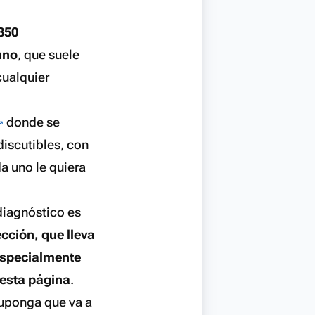
350
uno
, que suele
cualquier
donde se
discutibles, con
a uno le quiera
 diagnóstico es
ección, que lleva
especialmente
esta página
.
suponga que va a