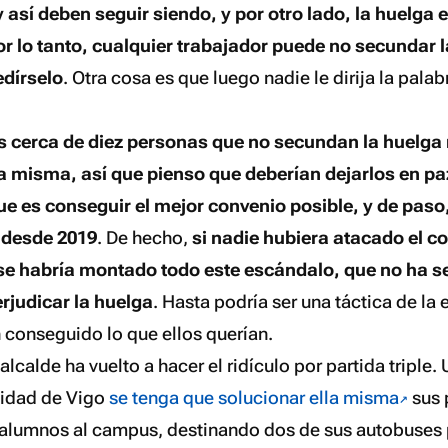
y así deben seguir siendo, y por otro lado, la huelga 
or lo tanto, cualquier trabajador puede no secundar 
edírselo
. Otra cosa es que luego nadie le dirija la palab
s cerca de diez personas que no secundan la huelga
a misma, así que pienso que deberían dejarlos en pa
ue es conseguir el mejor convenio posible, y de paso,
o desde 2019
. De hecho,
si nadie hubiera atacado el c
se habría montado todo este escándalo, que no ha s
rjudicar la huelga
. Hasta podría ser una táctica de l
 conseguido lo que ellos querían.
 alcalde ha vuelto a hacer el ridículo por partida triple.
sidad de Vigo
se tenga que solucionar ella misma
sus 
s alumnos al campus, destinando dos de sus autobuses p