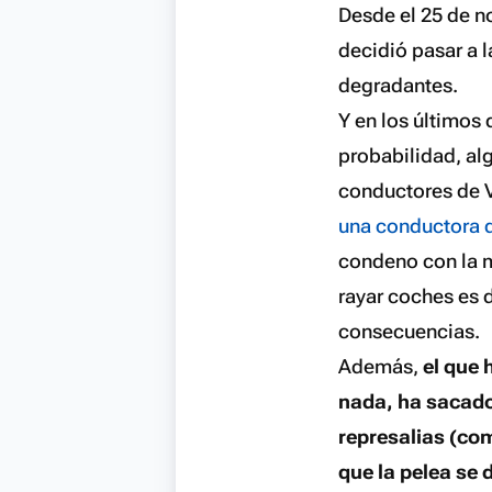
Desde el 25 de n
decidió pasar a 
degradantes.
Y en los últimos
probabilidad, al
conductores de V
una conductora 
condeno con la m
rayar coches es 
consecuencias.
Además,
el que 
nada, ha sacado 
represalias (com
que la pelea se 