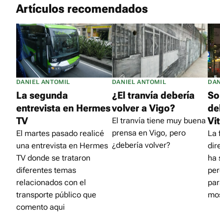
Artículos recomendados
DANIEL ANTOMIL
DANIEL ANTOMIL
DAN
La segunda
¿El tranvía debería
So
entrevista en Hermes
volver a Vigo?
de
TV
Vi
El tranvía tiene muy buena
prensa en Vigo, pero
El martes pasado realicé
La 
¿debería volver?
una entrevista en Hermes
dir
TV donde se trataron
ha 
diferentes temas
per
relacionados con el
par
transporte público que
mo
comento aqui