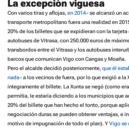
La excepción viguesa
Con varios tiras y aflojas,
en 2014
se alcanzó un ac
transporte metropolitano fuera una realidad en 2015
20% de los billetes que se expidieran con la tarjeta
autobuses de Vitrasa, con 250.000 euros de máximo
transbordos entre el Vitrasa y los autobuses inter
barcos que comunican Vigo con Cangas y Moaña.
Pero el alcalde decidió posteriormente,
que él esta
nada
a los vecinos de fuera, por lo que exigió a l
íntegramente el billete. La Xunta se negó (como era 
permitía, le estaría diciendo a los municipios que 
20% del billete que han hecho el tonto, porque apl
negociación duras se pueden obtener ventajas, e i
motivo de impugnación de todo el plan). Y
Vigo se