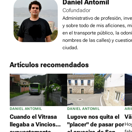
Daniel Antomil
Cofundador
Administrativo de profesión, inve
y sobre todo de mis aficiones, m
en el transporte público, la odon
nombres de las calles) y cuestio
ciudad.
Artículos recomendados
DANIEL ANTOMIL
DANIEL ANTOMIL
ARI
Cuando el Vitrasa
Lugove nos quita el
Vä
llegaba a Vincios...
"placer" de pasar por
Hoy
fab