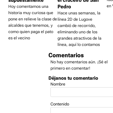
supuestamente
el cruceiro de San
Pedro
en 
Hoy comentamos una
historia muy curiosa que
Hace unas semanas, la
pone en relieve la clase de
línea 2D de Lugove
alcaldes que tenemos, y
cambió de recorrido,
como quien paga el pato
eliminando uno de los
es el vecino
grandes atractivos de la
línea, aquí lo contamos
Comentarios
No hay comentarios aún. ¡Sé el
primero en comentar!
Déjanos tu comentario
Nombre
Contenido