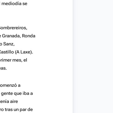
al mediodía se
Sombrereiros,
de Granada, Ronda
o Sanz,
stillo (A Laxe).
primer mes, el
eas.
 comenzó a
y gente que iba a
enía aire
ro tras un par de