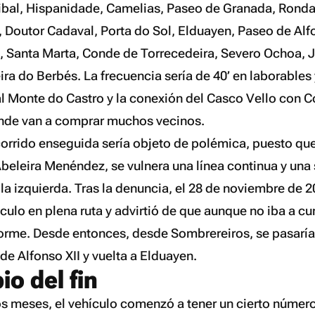
ibal, Hispanidade, Camelias, Paseo de Granada, Rond
 Doutor Cadaval, Porta do Sol, Elduayen, Paseo de Alfon
e, Santa Marta, Conde de Torrecedeira, Severo Ochoa, 
ra do Berbés. La frecuencia sería de 40’ en laborables 
al Monte do Castro y la conexión del Casco Vello con 
onde van a comprar muchos vecinos.
corrido enseguida sería objeto de polémica, puesto que
beleira Menéndez, se vulnera una línea continua y una 
 la izquierda. Tras la denuncia, el 28 de noviembre de 20
ículo en plena ruta y advirtió de que aunque no iba a cu
forme. Desde entonces, desde Sombrereiros, se pasaría 
e Alfonso XII y vuelta a Elduayen.
io del fin
os meses, el vehículo comenzó a tener un cierto número 