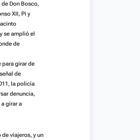
a de Don Bosco,
so XII, Pi y
Jacinto
y se amplió el
Conde de
 para girar de
señal de
11, la policía
rsar denuncia,
a girar a
de viajeros, y un