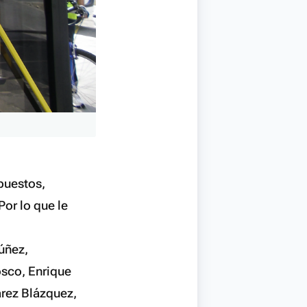
upuestos,
Por lo que le
Núñez,
sco, Enrique
arez Blázquez,