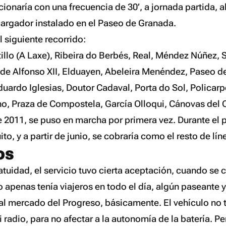
uncionaría con una frecuencia de 30’, a jornada partida, 
cargador instalado en el Paseo de Granada.
l siguiente recorrido:
illo (A Laxe), Ribeira do Berbés, Real, Méndez Núñez, 
de Alfonso XII, Elduayen, Abeleira Menéndez, Paseo 
uardo Iglesias, Doutor Cadaval, Porta do Sol, Policarp
, Praza de Compostela, García Olloqui, Cánovas del Ca
e 2011, se puso en marcha por primera vez. Durante el 
ito, y a partir de junio, se cobraría como el resto de lín
os
ratuidad, el servicio tuvo cierta aceptación, cuando se
io apenas tenía viajeros en todo el día, algún paseante 
al mercado del Progreso, básicamente. El vehículo no t
radio, para no afectar a la autonomía de la batería. Pe