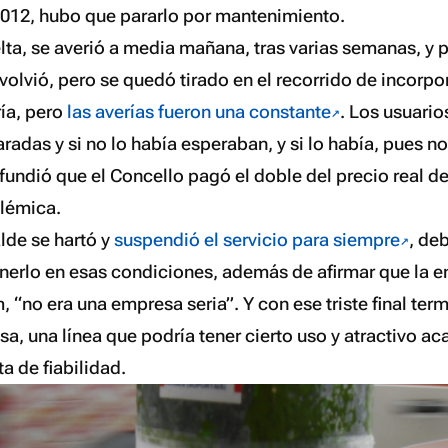
012, hubo que pararlo por mantenimiento.
elta, se averió a media mañana, tras varias semanas, y
olvió, pero se quedó tirado en el recorrido de incorpor
ría, pero
las averías fueron una constante
. Los usuario
aradas y si no lo había esperaban, y si lo había, pues n
fundió que el Concello pagó el doble del precio real de
olémica.
lde se hartó y
suspendió el servicio para siempre
, de
erlo en esas condiciones, además de afirmar que la e
 “no era una empresa seria”. Y con ese triste final ter
asa, una línea que podría tener cierto uso y atractivo a
ta de fiabilidad.