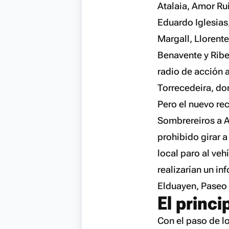
Atalaia, Amor Ru
Eduardo Iglesias,
Margall, Llorent
Benavente y Ribei
radio de acción 
Torrecedeira, d
Pero el nuevo re
Sombrereiros a A
prohibido girar a
local paro al veh
realizarían un in
Elduayen, Paseo d
El princip
Con el paso de l