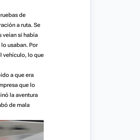
 pruebas de
ación a ruta. Se
s veían si había
o lo usaban. Por
l vehículo, lo que
bido a que era
mpresa que lo
minó la aventura
cabó de mala