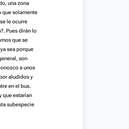
ido, una zona
io que solamente
se le ocurre
?. Pues dirán lo
ismos que se
, ya sea porque
 general, son
 conozco a unos
por aludidos y
re en el bus.
y que estarían
esta subespecie