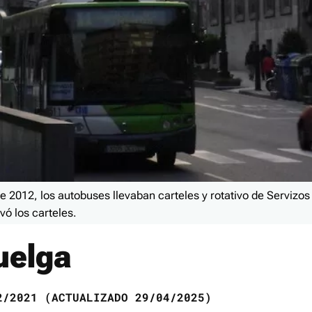
e 2012, los autobuses llevaban carteles y rotativo de Servizos
vó los carteles.
uelga
/2021 (ACTUALIZADO 29/04/2025)