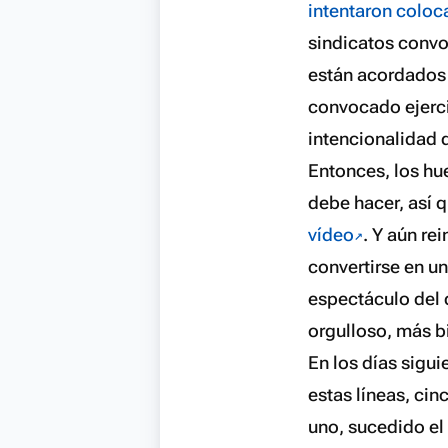
intentaron coloca
sindicatos convo
están acordados
convocado ejerci
intencionalidad 
Entonces, los hu
debe hacer, así q
vídeo
. Y aún re
convertirse en un
espectáculo del 
orgulloso, más bi
En los días sigu
estas líneas, ci
uno, sucedido el 