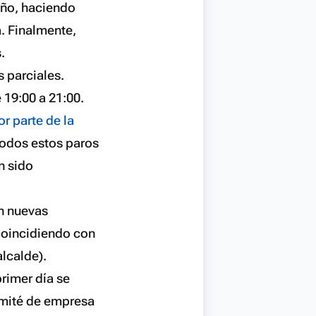
iño, haciendo
. Finalmente,
.
s parciales.
e 19:00 a 21:00.
or parte de la
todos estos paros
n sido
n nuevas
 coincidiendo con
alcalde).
rimer día se
omité de empresa