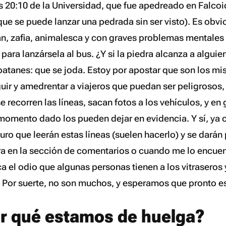
as 20:10 de la Universidad, que fue apedreado en Falco
que se puede lanzar una pedrada sin ser visto). Es obv
n, zafia, animalesca y con graves problemas mentales 
para lanzársela al bus. ¿Y si la piedra alcanza a alguien
patanes:
que se joda
. Estoy por apostar que son los m
uir y amedrentar a viajeros que puedan ser
peligrosos
se recorren las líneas, sacan fotos a los vehículos, y en
momento dado los pueden dejar en evidencia. Y sí, ya
ro que leerán estas líneas (suelen hacerlo) y se darán 
ra en la sección de comentarios o cuando me lo encuent
ca el odio que algunas personas tienen a los
vitraseros
e. Por suerte, no son muchos, y esperamos que pronto 
r qué estamos de huelga?