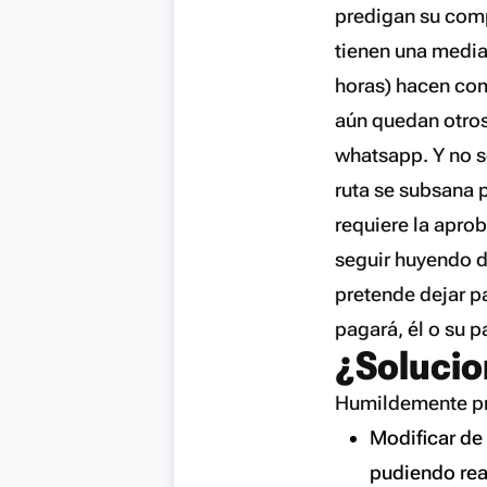
predigan su comp
tienen una media
horas) hacen com
aún quedan otros 
whatsapp. Y no s
ruta se subsana 
requiere la aprob
seguir huyendo de
pretende dejar p
pagará, él o su p
¿Soluci
Humildemente pr
Modificar de 
pudiendo real