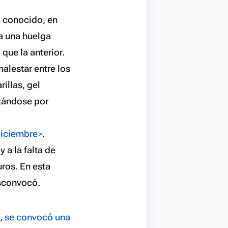
a conocido, en
a una huelga
que la anterior.
malestar entre los
illas, gel
tándose por
 diciembre
.
 a la falta de
ros. En esta
esconvocó.
o,
se convocó una