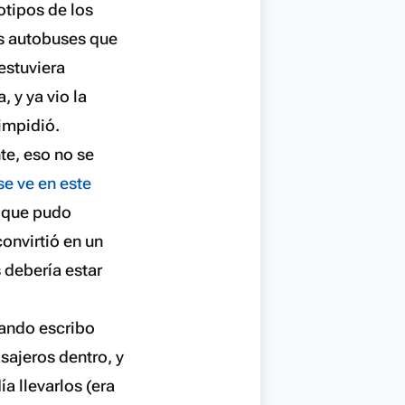
otipos de los
os autobuses que
estuviera
 y ya vio la
impidió.
te, eso no se
se ve en este
o que pudo
convirtió en un
 debería estar
uando escribo
sajeros dentro, y
a llevarlos (era