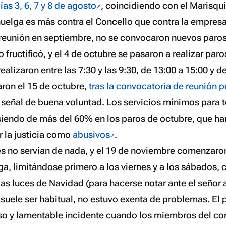
ías 3, 6, 7 y 8 de agosto
, coincidiendo con el Marisqu
huelga es más contra el Concello que contra la empresa
 reunión en septiembre, no se convocaron nuevos paros
o fructificó, y el 4 de octubre se pasaron a realizar paro
ealizaron entre las 7:30 y las 9:30, de 13:00 a 15:00 y d
aron el 15 de octubre,
tras la convocatoria de reunión p
 señal de buena voluntad. Los servicios mínimos para 
siendo de más del 60% en los paros de octubre, que ha
 la justicia como
abusivos
.
es no servían de nada, y el 19 de noviembre comenzaro
ga, limitándose primero a los viernes y a los sábados,
as luces de Navidad (para hacerse notar ante el señor 
suele ser habitual, no estuvo exenta de problemas. El p
so y lamentable incidente cuando los miembros del c