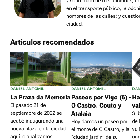
y sobre todo de mis aficiones, m
en el transporte público, la odon
nombres de las calles) y cuestio
ciudad.
Artículos recomendados
DANIEL ANTOMIL
DANIEL ANTOMIL
DAN
La Praza da Memoria
Paseos por Vigo (6) -
Ha
O Castro, Couto y
va
El pasado 21 de
Atalaia
septiembre de 2022 se
Si 
acabó inaugurando una
de 
Hoy damos un paseo por
nueva plaza en la ciudad,
val
el monte de O Castro, y la
aquí lo analizamos
una
“ciudad jardín” de su