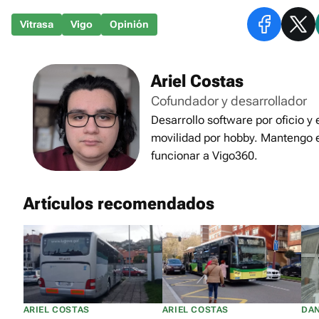
Vitrasa
Vigo
Opinión
Ariel Costas
Cofundador y desarrollador
Desarrollo software por oficio y
movilidad por hobby. Mantengo 
funcionar a Vigo360.
Artículos recomendados
ARIEL COSTAS
ARIEL COSTAS
DAN