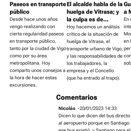
Paseos en transporte
El alcalde habla de la
Gu
público
huelga de Vitrasa; y
a 
la culpa es de...
Desde hace unos años
En 
vengo realizando con
int
Hoy hacemos un análisis
cierta regularidad paseos
Mon
crítico de la situación de
en transporte público,
en 
huelga de Vitrasa, el
tanto por la ciudad de Vigo
per
transporte urbano de Vigo,
como por su área
con
y las responsabilidades de
metropolitana. Hoy
sob
los trabajadores, la
comparto unos consejos a
empresa y el Concello
la hora de hacer estas
(que ha
entrado al trapo
).
excursiones.
Comentarios
Nicolás
-20/01/2023 14:33
Dicen lo que dicen del bus directo
al aeropuerto porque en Santiago
ese bus existió, y Santiago para el