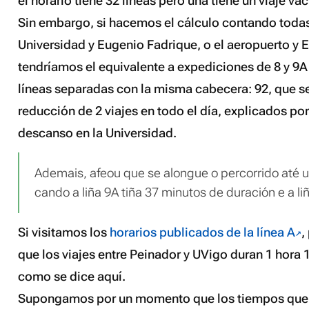
el horario tiene 32 líneas pero una tiene un viaje vac
Sin embargo, si hacemos el cálculo contando todas 
Universidad y Eugenio Fadrique, o el aeropuerto y 
tendríamos el equivalente a expediciones de 8 y 9A 
líneas separadas con la misma cabecera: 92, que s
reducción de 2 viajes en todo el día, explicados po
descanso en la Universidad.
Ademais, afeou que se alongue o percorrido até 
cando a liña 9A tiña 37 minutos de duración e a li
Si visitamos los
horarios publicados de la línea A
,
que los viajes entre Peinador y UVigo duran 1 hora 
como se dice aquí.
Supongamos por un momento que los tiempos que 