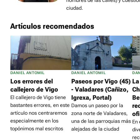
nombres de las calles) y cuestio
ciudad.
Artículos recomendados
DANIEL ANTOMIL
DANIEL ANTOMIL
DAN
Los errores del
Paseos por Vigo (45)
La
callejero de Vigo
- Valadares (Cañizo,
Ch
Igrexa, Portal)
Be
El callejero de Vigo tiene
re
bastantes errores, en este
Damos un paseo por la
artículo nos centraremos
ofi
zona norte de Valadares,
especialmente en los
una de las parroquias más
En 
topónimos mal escritos
alejadas de la ciudad
div
rec