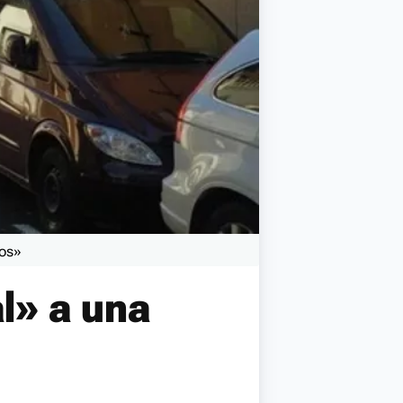
tos»
l» a una