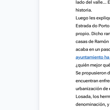
lado del valle… E
historia.
Luego les expliq
Estrada do Port
propio. Dicho ram
casas de Ramón Ni
acaba en un pas
ayuntamiento ha 
¿quién mejor qué
Se propusieron d
encuentran enfre
urbanización de e
Losada, los her
denominación, y 