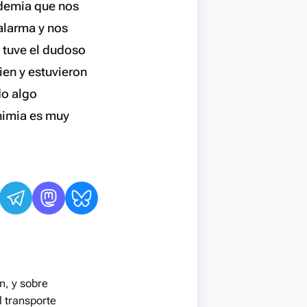
andemia que nos
alarma y nos
y tuve el dudoso
ien y estuvieron
do algo
onimia es muy
n, y sobre
l transporte