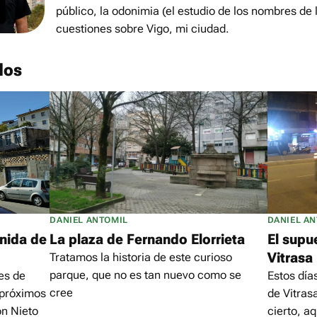
público, la odonimia (el estudio de los nombres de l
cuestiones sobre Vigo, mi ciudad.
dos
DANIEL ANTOMIL
DANIEL A
nida de
La plaza de Fernando Elorrieta
El supu
Vitrasa
Tratamos la historia de este curioso
parque, que no es tan nuevo como se
es de
Estos día
cree
 próximos
de Vitrasa
ón Nieto
cierto, a