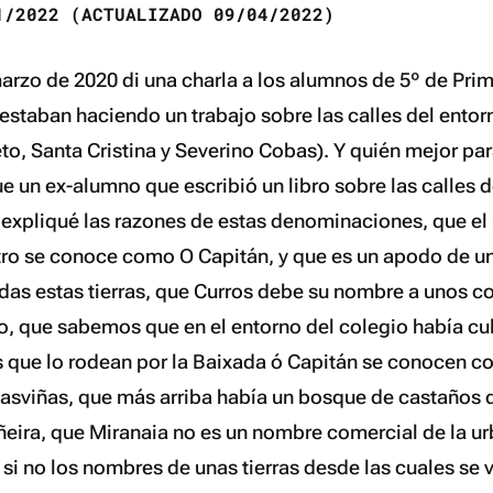
/2022 (ACTUALIZADO 09/04/2022)
marzo de 2020 di una charla a los alumnos de 5º de Prim
estaban haciendo un trabajo sobre las calles del entor
o, Santa Cristina y Severino Cobas). Y quién mejor par
e un ex-alumno que escribió un libro sobre las calles d
s expliqué las razones de estas denominaciones, que el
tro se conoce como O Capitán, y que es un apodo de u
odas estas tierras, que Curros debe su nombre a unos c
o, que sabemos que en el entorno del colegio había cul
as que lo rodean por la Baixada ó Capitán se conocen c
asviñas, que más arriba había un bosque de castaños 
iñeira, que Miranaia no es un nombre comercial de la u
, si no los nombres de unas tierras desde las cuales se v