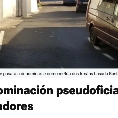
l» pasará a denominarse como ««Rúa dos Irmáns Losada Bas
minación pseudoficia
adores