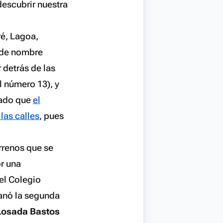
descubrir nuestra
ré, Lagoa,
 de nombre
 detrás de las
l número 13), y
Dado que
el
las calles
, pues
rrenos que se
r una
del Colegio
anó la segunda
Losada Bastos