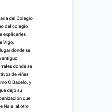
aria del Colegio
no del colegio
a explicarles
e Vigo.
 lugar donde se
n antiguo
orrales donde se
tivos de viñas
omo O Bacelo, y
que dejó su
rbanización que
e Naia, al otro