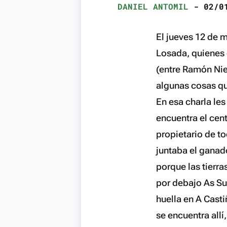
DANIEL ANTOMIL
- 02/01
El jueves 12 de 
Losada, quienes 
(entre Ramón Niet
algunas cosas qu
En esa charla le
encuentra el cen
propietario de t
juntaba el ganad
porque las tierr
por debajo As Su
huella en A Cast
se encuentra allí