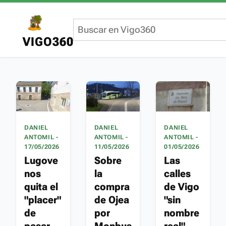
VIGO360
DANIEL
DANIEL
DANIEL
ANTOMIL -
ANTOMIL -
ANTOMIL -
17/05/2026
11/05/2026
01/05/2026
Lugove
Sobre
Las
nos
la
calles
quita el
compra
de Vigo
"placer"
de Ojea
"sin
de
por
nombre
pasar
Monbus
real"