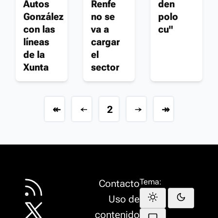
Autos
Renfe
den
González
no se
polo
con las
va a
cu"
líneas
cargar
de la
el
Xunta
sector
↞
←
2
→
↠
Tema:
Contacto
Uso de
contenido