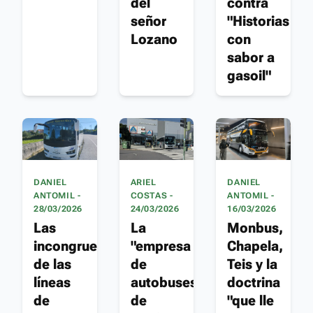
del
contra
señor
"Historias
Lozano
con
sabor a
gasoil"
DANIEL
ARIEL
DANIEL
ANTOMIL -
COSTAS -
ANTOMIL -
28/03/2026
24/03/2026
16/03/2026
Las
La
Monbus,
incongruencias
"empresa
Chapela,
de las
de
Teis y la
líneas
autobuses"
doctrina
de
de
"que lle