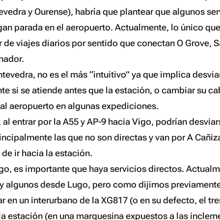
evedra y Ourense), habría que plantear que algunos ser
gan parada en el aeropuerto. Actualmente, lo único que
r de viajes diarios por sentido que conectan O Grove, 
nador.
tevedra, no es el más “intuitivo” ya que implica desvia
e si se atiende antes que la estación, o cambiar su cab
 al aeropuerto en algunas expediciones.
 al entrar por la A55 y AP-9 hacia Vigo, podrían desvia
incipalmente las que no son directas y van por A Cañiza
de ir hacia la estación.
ago, es importante que haya servicios directos. Actual
y algunos desde Lugo, pero como dijimos previamente,
r en un interurbano de la XG817 (o en su defecto, el tre
 la estación (en una marquesina expuestos a las inclem