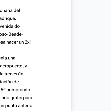
onaria del
adrique,
Avenida do
goso-Beade-
esa hacer un 2x1
enía una
aeropuerto, y
e trenes (la
tación de
 o 5€ comprando
iendo gratis para
gún punto anterior