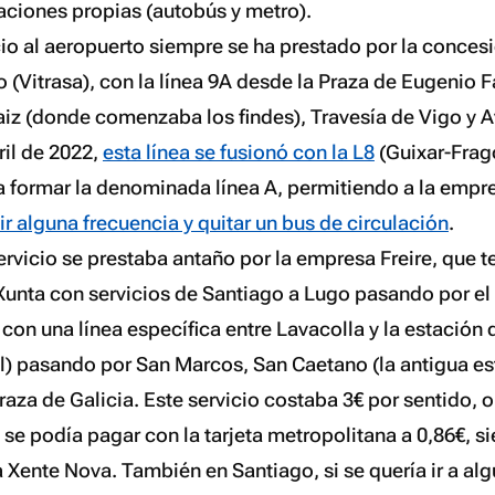
ciones propias (autobús y metro).
cio al aeropuerto siempre se ha prestado por la concesi
 (Vitrasa), con la línea 9A desde la Praza de Eugenio F
iz (donde comenzaba los findes), Travesía de Vigo y 
ril de 2022,
esta línea se fusionó con la L8
(Guixar-Fra
ra formar la denominada
línea A
, permitiendo a la empr
r alguna frecuencia y quitar un bus de circulación
.
ervicio se prestaba antaño por la empresa Freire, que t
Xunta con servicios de Santiago a Lugo pasando por el 
n una línea específica entre Lavacolla y la estación d
l) pasando por San Marcos, San Caetano (la antigua es
Praza de Galicia. Este servicio costaba 3€ por sentido,
o se podía pagar con la tarjeta metropolitana a 0,86€, s
a Xente Nova. También en Santiago, si se quería ir a al