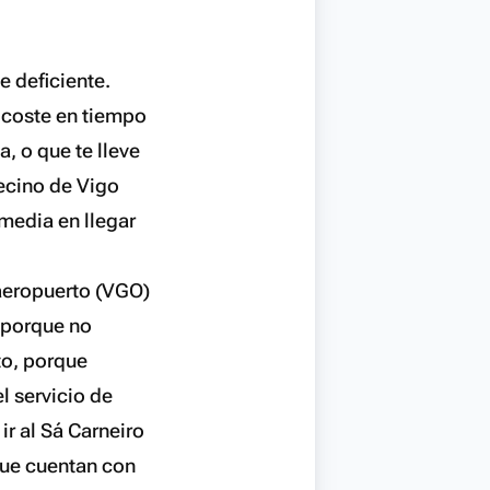
e deficiente.
 coste en tiempo
a, o que te lleve
vecino de Vigo
media en llegar
 aeropuerto (VGO)
, porque no
to, porque
l servicio de
ir al Sá Carneiro
que cuentan con