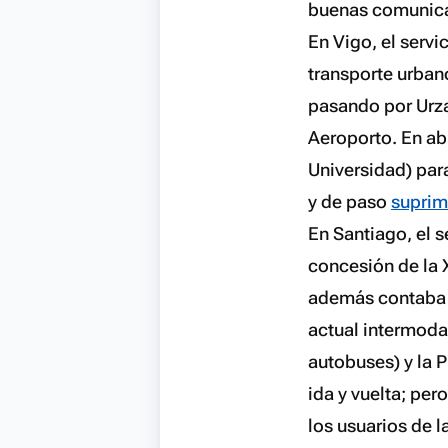
buenas comunica
En Vigo, el servi
transporte urbano
pasando por Urza
Aeroporto. En ab
Universidad) pa
y de paso
suprimi
En Santiago, el s
concesión de la 
además contaba co
actual intermoda
autobuses) y la 
ida y vuelta; per
los usuarios de l