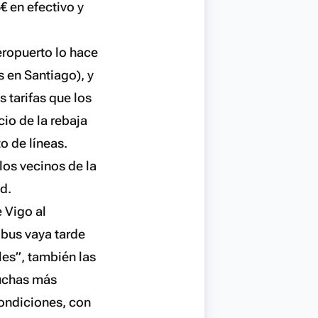
€ en efectivo y
eropuerto lo hace
 en Santiago), y
 tarifas que los
cio de la rebaja
o de líneas.
los vecinos de la
d.
 Vigo al
 bus vaya tarde
ales”, también las
muchas más
ondiciones, con