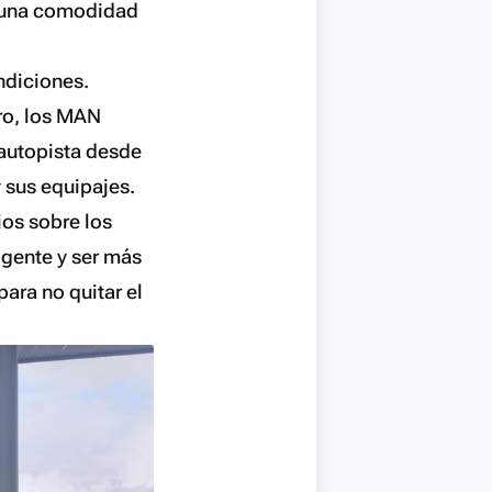
n una comodidad
ndiciones.
ro, los MAN
r autopista desde
y sus equipajes.
cios sobre los
 gente y ser más
ara no quitar el