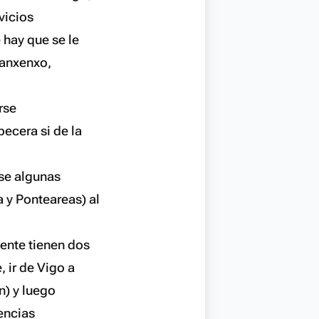
vicios
 hay que se le
Sanxenxo,
rse
ecera si de la
rse algunas
 y Ponteareas) al
mente tienen dos
 ir de Vigo a
n) y luego
encias