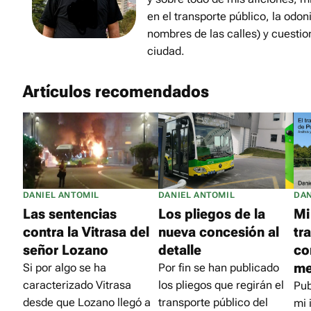
en el transporte público, la odon
nombres de las calles) y cuestio
ciudad.
Artículos recomendados
DANIEL ANTOMIL
DANIEL ANTOMIL
DAN
Las sentencias
Los pliegos de la
Mi
contra la Vitrasa del
nueva concesión al
tr
señor Lozano
detalle
co
me
Si por algo se ha
Por fin se han publicado
caracterizado Vitrasa
los pliegos que regirán el
Pub
desde que Lozano llegó a
transporte público del
mi 