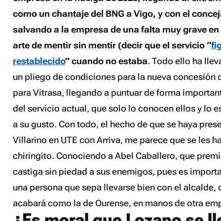
como un chantaje del BNG a Vigo, y con el conceja
salvando a la empresa de una falta muy grave en
arte de mentir sin mentir (decir que el servicio “
fi
restablecido
” cuando no estaba
. Todo ello ha lle
un pliego de condiciones para la nueva concesión 
para Vitrasa, llegando a puntuar de forma importan
del servicio actual, que solo lo conocen ellos y lo
a su gusto. Con todo, el hecho de que se haya pres
Villarino en UTE con Arriva, me parece que se les ha
chiringito. Conociendo a Abel Caballero, que premi
castiga sin piedad a sus enemigos, pues es importan
una persona que sepa llevarse bien con el alcalde, o
acabará como la de Ourense, en manos de otra em
¿Es moral que Lozano se ll