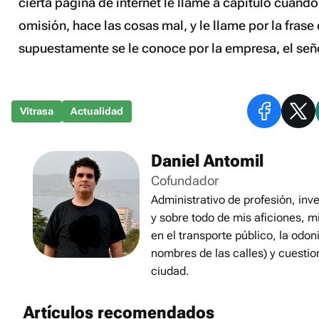
cierta página de internet le llame a capítulo cuando
omisión, hace las cosas mal, y le llame por la frase
supuestamente se le conoce por la empresa,
el se
Vitrasa
Actualidad
Daniel Antomil
Cofundador
Administrativo de profesión, inve
y sobre todo de mis aficiones, m
en el transporte público, la odon
nombres de las calles) y cuestio
ciudad.
Artículos recomendados