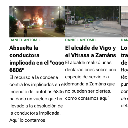
DANIEL ANTOMIL
DANIEL ANTOMIL
DAN
Absuelta la
El alcalde de Vigo y
Lo
conductora
el Vitrasa a Zamáns
tr
implicada en el "caso
de
El alcalde realizó unas
6806"
declaraciones sobre una
Hoy
especie de servicio a
téc
El recurso a la condena
demanda a Zamáns que
pun
contra los implicados en el
no pueden ser ciertas,
con
incendio del autobús 6806
como contamos aquí
de 
ha dado un vuelco que ha
det
llevado a la absolución de
la conductora implicada.
Aquí lo contamos