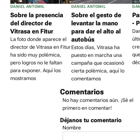
DANIEL ANTOMIL
DANIEL ANTOMIL
DAN
Sobre la presencia
Sobre el gesto de
Pa
del director de
levantar la mano
- 
Vitrasa en Fitur
para dar el alto al
Dam
autobús
últ
La foto donde aparece el
cre
director de Vitrasa en Fitur
Estos días, Vitrasa ha
que
ha sido muy polémica,
puesto en marcha una
dé
pero logros no le faltan
campaña que ocasionó
para exponer. Aquí los
cierta polémica, aquí lo
mostramos
comentamos
Comentarios
No hay comentarios aún. ¡Sé el
primero en comentar!
Déjanos tu comentario
Nombre